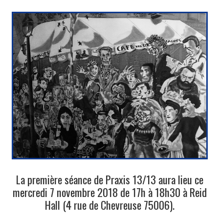
3/13
4/13
5/13
6/13
7/13
8/13
La première séance de Praxis 13/13 aura lieu ce
9/13
mercredi 7 novembre 2018 de 17h à 18h30 à Reid
Hall (4 rue de Chevreuse 75006).
10/13