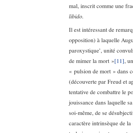
mal, inscrit comme une fract
libido.
Il est intéressant de remar
opposition) à laquelle Aug
paroxystique’, unité convuls
de mimer la mort »
[11]
, u
« pulsion de mort » dans ce
(découverte par Freud et ap
tentative de combattre le po
jouissance dans laquelle s
soi-même, de se désubjectiv
caractère intrinsèque de la