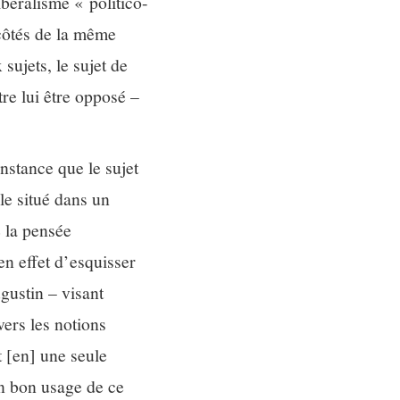
béralisme « politico-
côtés de la même
sujets, le sujet de
re lui être opposé –
nstance que le sujet
le situé dans un
e la pensée
en effet d’esquisser
gustin – visant
ers les notions
 [en] une seule
un bon usage de ce