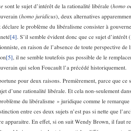
ue
sont le sujet d’intérêt de la rationalité libérale (
homo o
ouverain (
homo juridicus
), deux alternatives apparemmen
déclare le problème du libéralisme consister à gouverner
ineté
[4]
. S’il semble évident donc que ce sujet d’intérêt (
tionniste, en raison de l’absence de toute perspective de l
zon
[5]
, il ne semble toutefois pas possible de le remplacer
souverain qui selon Foucault l’a précédé historiquement.
pportune pour deux raisons. Premièrement, parce que ce s
sujet d’une rationalité libérale. Et cela non-seulement dan
« problème du libéralisme » juridique comme le remarque
stinction entre ces deux sujets n’est pas si nette que l’ar
e apparaitre. En effet, si on suit Wendy Brown, il faut re