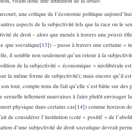
tion, visant donc une limitation de la
libido
.
rcourt, une critique de l’économie politique aujourd’hui
utres aspects de la subjectivité tels que la race ou le sex
ctivité de droit – alors que menée à travers une
praxis
éth
ue que socratique
[13]
) – passe à travers une certaine « t
lle, il semble non seulement qu’un retour à la subjectivité
bolition de la subjectivité « économique » néolibérale est
i sur la même forme de subjectivité); mais encore qu’il es
son tour, compte tenu du fait qu’elle s’est bâtie sur des 
e sexuelle tellement mauvaises à faire plutôt envisager la
 mort physique dans certains cas
[14]
) comme horizon de 
fait de considérer l’institution (coté « positif » de l’abol
ation d’une subjectivité de droit socratique devrait perm