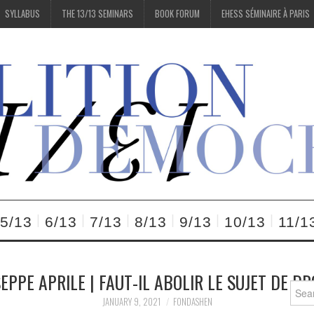
SYLLABUS
THE 13/13 SEMINARS
BOOK FORUM
EHESS SÉMINAIRE À PARIS
5/13
6/13
7/13
8/13
9/13
10/13
11/1
EPPE APRILE | FAUT-IL ABOLIR LE SUJET DE DR
Searc
for:
JANUARY 9, 2021
FONDASHEN