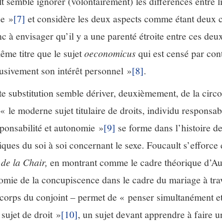
 semble ignorer (volontairement) les différences entre li
ue »
[7]
et considère les deux aspects comme étant deux 
c à envisager qu’il y a une parenté étroite entre ces deux 
même titre que le sujet
oeconomicus
qui est censé par cont
lusivement son intérêt personnel »
[8]
.
te substitution semble dériver, deuxièmement, de la circo
 le moderne sujet titulaire de droits, individu responsab
sponsabilité et autonomie »
[9]
se forme dans l’histoire d
iques du soi à soi concernant le sexe. Foucault s’efforce 
 de la Chair,
en montrant comme le cadre théorique d’Au
omie de la concupiscence dans le cadre du mariage à trav
corps du conjoint – permet de « penser simultanément et
 sujet de droit »
[10]
, un sujet devant apprendre à faire 