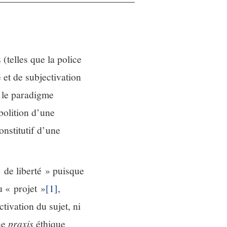
(telles que la police
é et de subjectivation
s le paradigme
bolition d’une
onstitutif d’une
 de liberté » puisque
u « projet »
[1]
,
tivation du sujet, ni
une
praxis
éthique