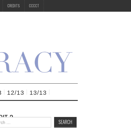
CREDITS
CCCCT
3
12/13
13/13
OIT ?
h