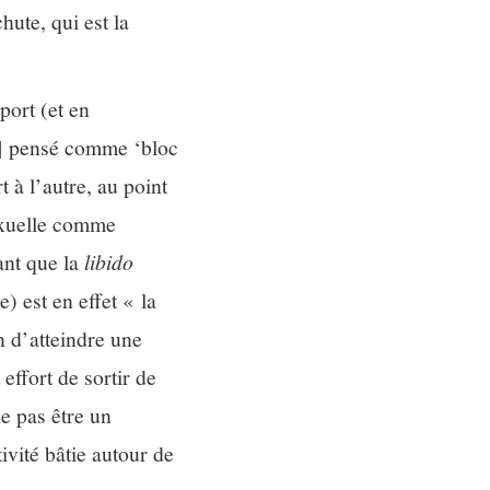
hute, qui est la
port (et en
[…] pensé comme ‘bloc
t à l’autre, au point
sexuelle comme
ant que la
libido
) est en effet « la
in d’atteindre une
 effort de sortir de
ne pas être un
ivité bâtie autour de