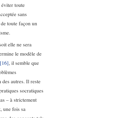
éviter toute
acceptée sans
 de toute façon un
isme.
oit elle ne sera
termine le modèle de
[16]
, il semble que
roblèmes
 des autres. Il reste
 pratiques socratiques
as – à strictement
, une fois sa