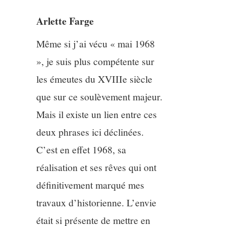
Arlette Farge
4/13
Même si j’ai vécu « mai 1968
5/13
», je suis plus compétente sur
les émeutes du XVIIIe siècle
6/13
que sur ce soulèvement majeur.
7/13
Mais il existe un lien entre ces
deux phrases ici déclinées.
8/13
C’est en effet 1968, sa
réalisation et ses rêves qui ont
9/13
définitivement marqué mes
10/13
travaux d’historienne. L’envie
était si présente de mettre en