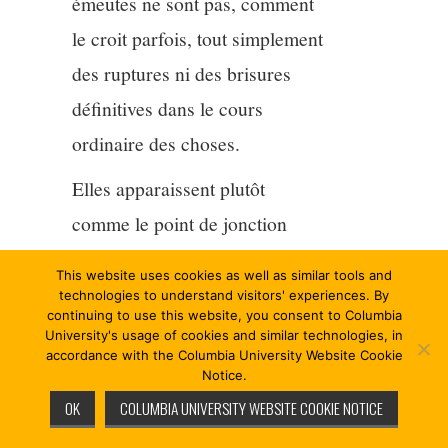
émeutes ne sont pas, comment
le croit parfois, tout simplement
des ruptures ni des brisures
définitives dans le cours
ordinaire des choses.
Elles apparaissent plutôt
comme le point de jonction
nécessaire entre un ordre qui
This website uses cookies as well as similar tools and
fait défaut, et un avenir très mal
technologies to understand visitors' experiences. By
continuing to use this website, you consent to Columbia
assuré. Il y a donc de l’ordre
University's usage of cookies and similar technologies, in
accordance with the Columbia University Website Cookie
dans ce désordre, un désir très
Notice.
grand de justice. Le peuple
OK
COLUMBIA UNIVERSITY WEBSITE COOKIE NOTICE
recherche alors
l’échange
qui