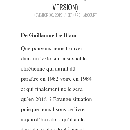
3/13
VERSION)
NOVEMBER 30, 2019
BERNARD HARCOURT
4/13
5/13
De Guillaume Le Blanc
Que pouvons-nous trouver
6/13
dans un texte sur la sexualité
7/13
chrétienne qui aurait dû
paraître en 1982 voire en 1984
8/13
et qui finalement ne le sera
qu’en 2018 ? Étrange situation
9/13
puisque nous lisons ce livre
10/13
aujourd’hui alors qu’il a été
écrit il y a plus de 35 ans et