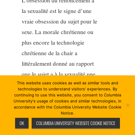
L’obsession du renoncement à
la sexualité est le signe d’une
vraie obsession du sujet pour le
sexe. La morale chrétienne ou
plus encore la technologie
chrétienne de la chair a
littéralement donné au rapport
que le sujet a à la sexualité une
This website uses cookies as well as similar tools and
importance sans équivalent. Et
technologies to understand visitors' experiences. By
ainsi c’est la culture chrétienne
continuing to use this website, you consent to Columbia
University's usage of cookies and similar technologies, in
qui a finalement fait de la
accordance with the Columbia University Website Cookie
Notice.
sexualité une obsession pour le
OK
COLUMBIA UNIVERSITY WEBSITE COOKIE NOTICE
sujet. Avec elle les sujets ne