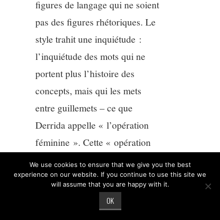
figures de langage qui ne soient
pas des figures rhétoriques. Le
style trahit une inquiétude :
l’inquiétude des mots qui ne
portent plus l’histoire des
concepts, mais qui les mets
entre guillemets – ce que
Derrida appelle « l’opération
féminine ». Cette « opération
féminine », que nous
We use cookies to ensure that we give you the best
désignons par le syntagme
experience on our website. If you continue to use this site we
will assume that you are happy with it.
« principe du féminin », a pour
OK
but de susciter une distance, un