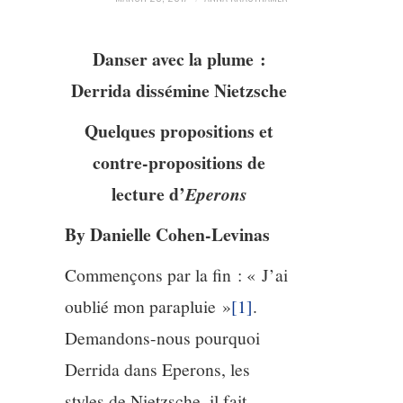
4/13
Danser avec la plume :
5/13
Derrida dissémine Nietzsche
Quelques propositions et
6/13
contre-propositions de
7/13
lecture d’
Eperons
By Danielle Cohen-Levinas
8/13
Commençons par la fin : « J’ai
9/13
oublié mon parapluie »
[1]
.
Demandons-nous pourquoi
10/13
Derrida dans Eperons, les
11/13
styles de Nietzsche, il fait